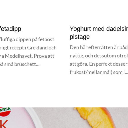
 fetadipp
Yoghurt med dadelsi
pistage
luffiga dippen på fetaost
Den här efterrätten är båd
nligt recept i Grekland och
nyttig, och dessutom otrol
ra Medelhavet. Prova att
att göra. En perfekt dessert
på små bruschett...
frukost/mellanmål) som l..