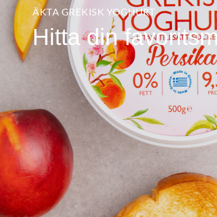
ÄKTA GREKISK YOGHURT
Hitta din favorits