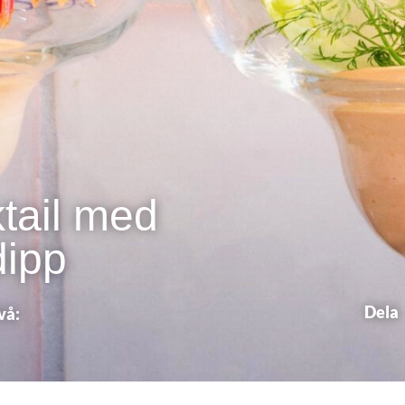
tail med
dipp
Dela
vå: