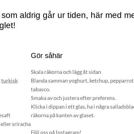
som aldrig går ur tiden, här med me
glet!
Gör såhär
Skala räkorna och lägg åt sidan
r
turkisk
Blanda samman yoghurt, ketchup, pepparrot,
tabasco.
Smaka av och justera efter preferens.
Klicka i dippan i ett glas, ha i några salladsbl
esaft
räkorna på kanten av glaset.
eller sriracha
Följ oss på
Instagram
!