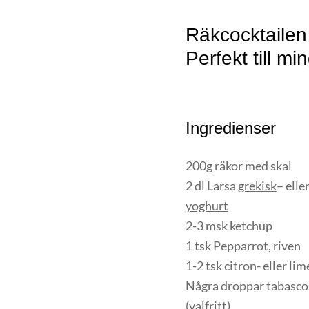
Räkcocktailen 
Perfekt till min
Ingredienser
200g räkor med skal
2 dl Larsa
grekisk
– elle
yoghurt
2-3 msk ketchup
1 tsk Pepparrot, riven
1-2 tsk citron- eller lim
Några droppar tabasco 
(valfritt)