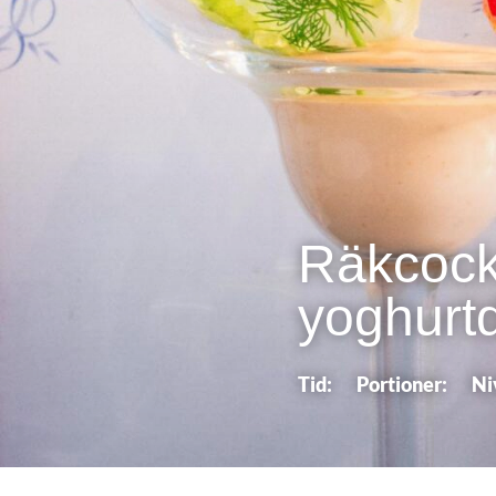
Räkcock
yoghurt
Tid:
Portioner:
Ni