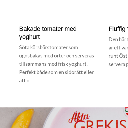
Bakade tomater med
Fluffig
yoghurt
Den här f
Söta körsbärstomater som
är ett va
ugnsbakas med örter och serveras
runt Öst
tillsammans med frisk yoghurt.
servera 
Perfekt både som en sidorätt eller
att n...