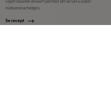
Uppfriskande dessert perfekt att servera under
midsommarhelgen.
Se recept
Fetaost i marinad
Marinera din egen fetaost! Smakar fantastiskt som
tillbehör till det mesta och funkar även perfekt som en
trevlig gå-bort-present.
Se recept