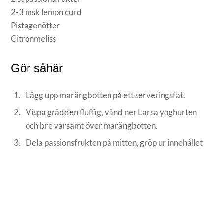
2-3 msk lemon curd
Pistagenötter
Citronmeliss
Gör såhär
Lägg upp marängbotten på ett serveringsfat.
Vispa grädden fluffig, vänd ner Larsa yoghurten
och bre varsamt över marängbotten.
Dela passionsfrukten på mitten, gröp ur innehållet
och strössla sedan över tårtan tillsammans med
hackade pistagenötter.
Ringla slutligen över lemon curd och dekorera med
citronmeliss.