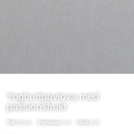
Yoghurtpavlova med
passionsfrukt
Tid:
20 min
Portioner:
6-8
Nivå:
Lätt