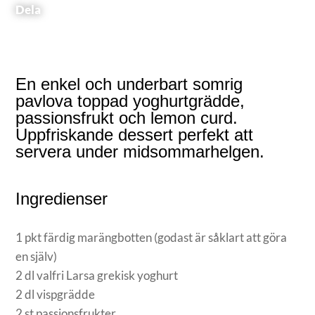
Dela
En enkel och underbart somrig
pavlova toppad yoghurtgrädde,
passionsfrukt och lemon curd.
Uppfriskande dessert perfekt att
servera under midsommarhelgen.
Ingredienser
1 pkt färdig marängbotten (godast är såklart att göra
en själv)
2 dl valfri Larsa grekisk yoghurt
2 dl vispgrädde
2 st passionsfrukter