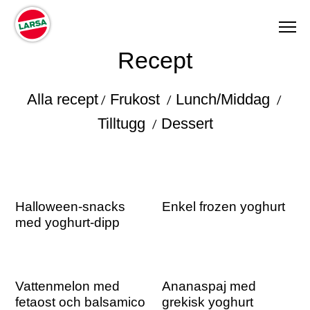
Recept
PRODUKTER
Alla recept
Frukost
Lunch/Middag
/
/
/
Tilltugg
Dessert
/
RECEPT
OM OSS
Halloween-snacks
Enkel frozen yoghurt
AKTUELLT
med yoghurt-dipp
KONTAKT
Vattenmelon med
Ananaspaj med
fetaost och balsamico
grekisk yoghurt