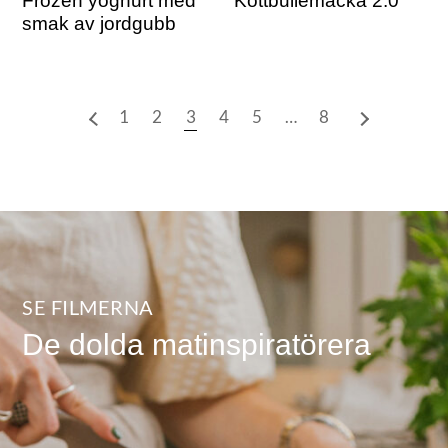
Frozen yoghurt med
Köttbullemacka 2.0
smak av jordgubb
1
2
3
4
5
…
8
SE FILMERNA
De dolda matinspiratörera