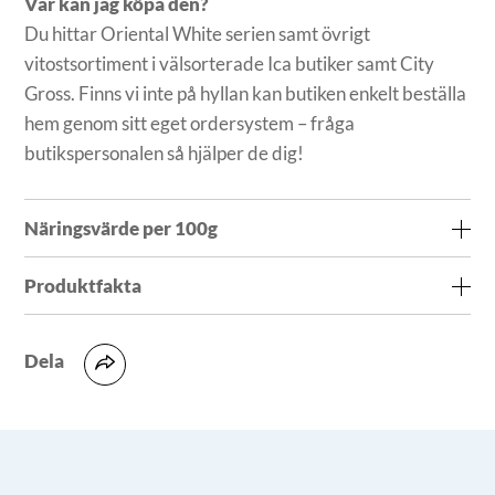
Var kan jag köpa den?
Du hittar Oriental White serien samt övrigt
vitostsortiment i välsorterade Ica butiker samt City
Gross. Finns vi inte på hyllan kan butiken enkelt beställa
hem genom sitt eget ordersystem – fråga
butikspersonalen så hjälper de dig!
Näringsvärde per 100g
Produktfakta
Energi
1240kJ/300kcal
Ingredienser:
Pastöriserad mjölk från ko, salt,
Fett
28 g
Dela
mikrobiellt ostlöpe, mjölksyrakultur
Kolhydrat
0,26 g
- varav sockerarter
0,26 g
Förvaring och hållbarhet:
Kylvara max 8 °C. Obruten
vara: Se datumstämpel. Öppnad vara konsumeras inom
Protein
12 g